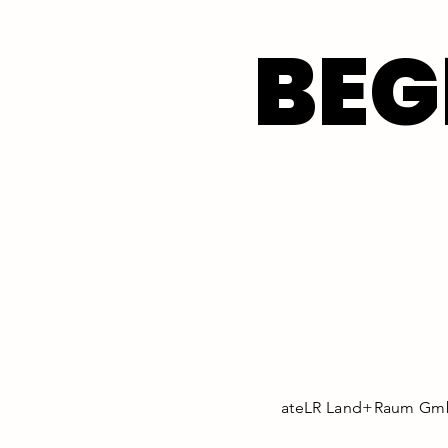
BE
BE
ateLR Land+Raum GmbH 